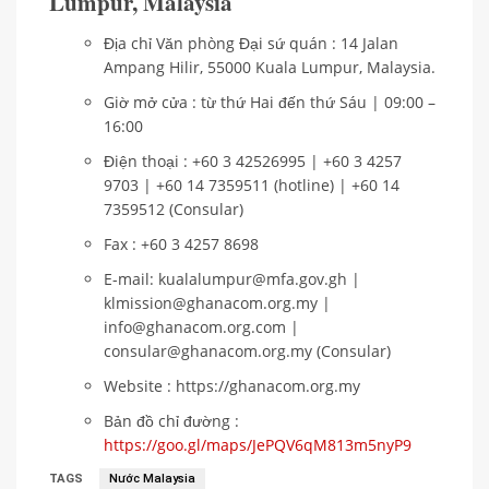
Lumpur, Malaysia
Địa chỉ Văn phòng Đại sứ quán : 14 Jalan
Ampang Hilir, 55000 Kuala Lumpur, Malaysia.
Giờ mở cửa : từ thứ Hai đến thứ Sáu | 09:00 –
16:00
Điện thoại : +60 3 42526995 | +60 3 4257
9703 | +60 14 7359511 (hotline) | +60 14
7359512 (Consular)
Fax : +60 3 4257 8698
E-mail: kualalumpur@mfa.gov.gh |
klmission@ghanacom.org.my |
info@ghanacom.org.com |
consular@ghanacom.org.my (Consular)
Website : https://ghanacom.org.my
Bản đồ chỉ đường :
https://goo.gl/maps/JePQV6qM813m5nyP9
TAGS
Nước Malaysia