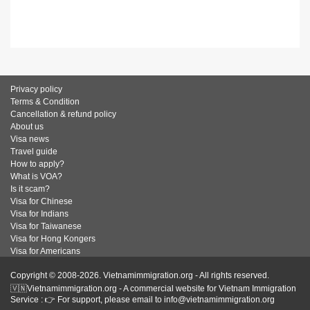
Privacy policy
Terms & Condition
Cancellation & refund policy
About us
Visa news
Travel guide
How to apply?
What is VOA?
Is it scam?
Visa for Chinese
Visa for Indians
Visa for Taiwanese
Visa for Hong Kongers
Visa for Americans
Copyright © 2008-2026. Vietnamimmigration.org - All rights reserved.
🇻🇳Vietnamimmigration.org - A commercial website for Vietnam Immigration
Service : 👉 For support, please email to info@vietnamimmigration.org