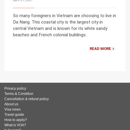
April 21, 2021
So many foreigners in Vietnam are choosing to live in
Da Nang. This coastal city is the largest city in
central Vietnam and is known for its white sandy
beaches and French colonial buildings.
READ MORE
Privacy policy
Terms & Condition
Cancellation & refund policy
About us
Visa news
Travel guide
How to apply?
What is VOA?